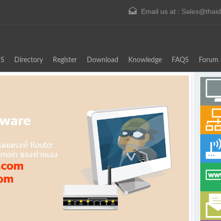
Email us at :
Sales@thai
S
Directory
Register
Download
Knowledge
FAQS
Forum