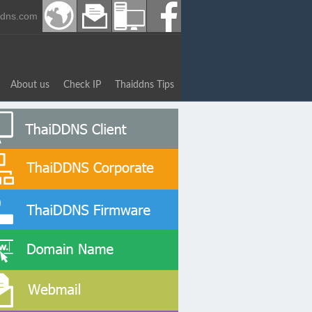
ddns.com
About us
Check IP
Thaiddns Tips