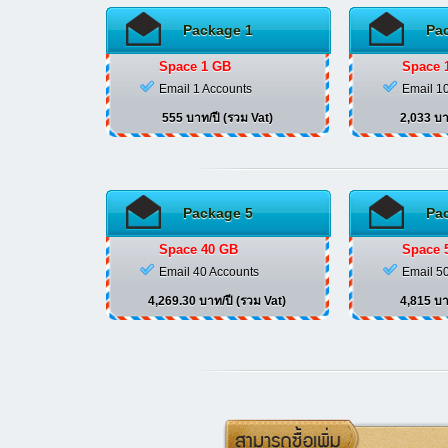
Package 1
Pa
Space 1 GB
Space 
Email 1 Accounts
Email 1
555 บาท/ปี (รวม Vat)
2,033 บา
Package 5
Pa
Space 40 GB
Space 
Email 40 Accounts
Email 5
4,269.30 บาท/ปี (รวม Vat)
4,815 บา