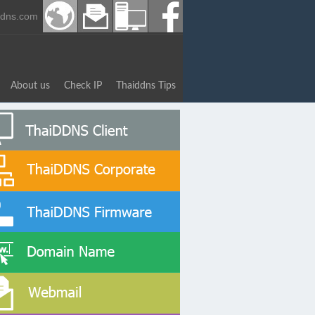
ddns.com
About us
Check IP
Thaiddns Tips