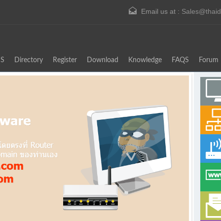
Email us at :
Sales@thai
S
Directory
Register
Download
Knowledge
FAQS
Forum